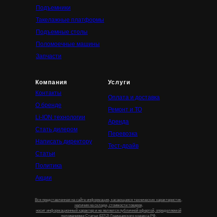
Подъемники
Такелажные платформы
Подъемные столы
Поломоечные машины
Запчасти
Компания
Услуги
Контакты
Оплата и доставка
О бренде
Ремонт и ТО
Li-ION технологии
Аренда
Стать дилером
Перевозка
Написать директору
Тест-драйв
Статьи
Политика
Акции
Вся представленная на сайте информация, касающаяся технических характеристик,
наличия на складе, стоимости товаров,
носит информационный характер и не является публичной офертой, определяемой
положениями Статьи 437(2) Гражданского кодекса РФ.