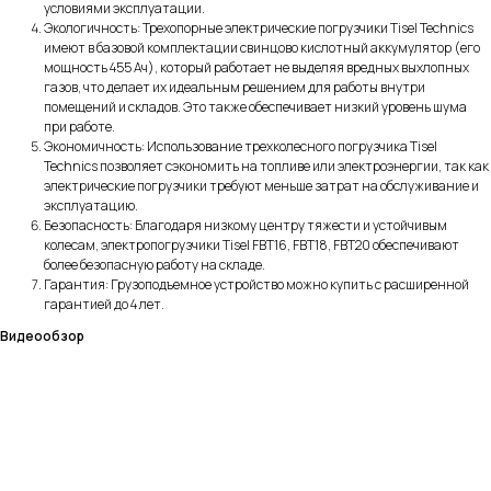
условиями эксплуатации.
Экологичность: Трехопорные электрические погрузчики Tisel Technics
имеют в базовой комплектации свинцово кислотный аккумулятор (его
мощность 455 Ач), который работает не выделяя вредных выхлопных
газов, что делает их идеальным решением для работы внутри
помещений и складов. Это также обеспечивает низкий уровень шума
при работе.
Экономичность: Использование трехколесного погрузчика Tisel
Technics позволяет сэкономить на топливе или электроэнергии, так как
электрические погрузчики требуют меньше затрат на обслуживание и
эксплуатацию.
Безопасность: Благодаря низкому центру тяжести и устойчивым
колесам, электропогрузчики Tisel FBT16, FBT18, FBT20 обеспечивают
более безопасную работу на складе.
Гарантия: Грузоподъемное устройство можно купить с расширенной
гарантией до 4 лет.
Видеообзор