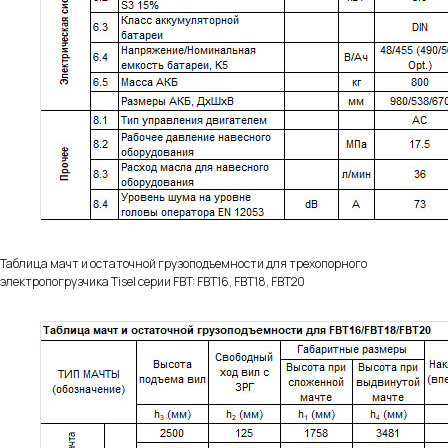
Таблица мачт и остаточной грузоподъемности для трехопорного
электропогрузчика Tisel серии FBT: FBT16, FBT18, FBT20