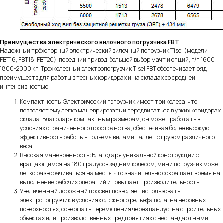
Преимущества электрического вилочного погрузчика FBT
Надежный трёхопорный электрический вилочный погрузчик Tisel (модели
FBT16, FBT18, FBT20), передний привод, большой выбор мачт и опций, г/п 1600-
1800-2000 кг. Трехколесный электропогрузчик Tisel FBT обеспечивает ряд
преимуществ для работы в тесных коридорах и на складах со средней
интенсивностью:
Компактность: Электрический погрузчик имеет три колеса, что
позволяет ему легко маневрировать и передвигаться в узких коридорах
склада. Благодаря компактным размерам, он может работать в
условиях ограниченного пространства, обеспечивая более высокую
эффективность работы - подъема вилами паллет с грузом различного
веса.
Высокая маневренность: Благодаря уникальной конструкции с
вращающимся на 180 градусов задним колесом, мини погрузчик может
легко разворачиваться на месте, что значительно сокращает время на
выполнение рабочих операций и повышает производительность.
Увеличенный дорожный просвет позволяет использовать
электропогрузчик в условиях сложного рельефа пола, на неровных
поверхностях, совершать перемещения через пандус, на строительных
объектах или производственных предприятиях с нестандартными