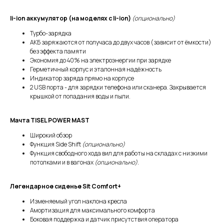
li-ion аккумулятор (на моделях с li-ion)
(опционально)
Турбо-зарядка
АКБ заряжаются от получаса до двух часов (зависит от ёмкости)
без эффекта памяти
Экономия до 40% на электроэнергии при зарядке
Герметичный корпус и эталонная надёжность
Индикатор заряда прямо на корпусе
2 USB порта - для зарядки телефона или сканера. Закрывается
крышкой от попадания воды и пыли.
Мачта TISEL POWER MAST
Широкий обзор
Функция Side Shift
(опционально)
Функция свободного хода вил для работы на складах с низкими
потолками и в вагонах
(опционально).
Легендарное сиденье Sit Comfort+
Изменяемый угол наклона кресла
Амортизация для максимального комфорта
Боковая поддержка и датчик присутствия оператора