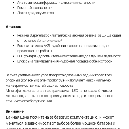
Анатомическая форма для снижения усталости
Ремень безопасности
Лоток для документов.
А также:
Резина Superelastic - литая бескамерная резина, защищающая
от проколов
(опционально)
Боковая замена АКБ - удобная и оперативная замена для
продолжения работы
LED фонари - дополнительное освещение для лучшей видимости
Блок рычагов управления - удобная посадка с обеих сторон.
За счёт увеличенного угла поворота сдвоенных задних колёс трёх
опорный (колесный) электропогрузчик получает максимальную
манёвренность и малый радиус поворота.
Многофункциональная настраиваемая LED панель cо счётчиком
моточасов для точного контроля уровня заряда и своевременного
технического обслуживания.
Внимание
Данная цена посчитана за базовую комплектацию, и может
меняться в зависимости от выбора более мощной батареи и