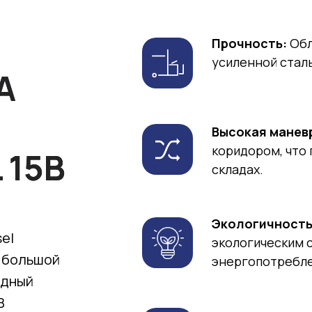
Прочность:
Об
усиленной сталь
А
Высокая манев
коридором, что 
 15B
складах.
Экологичность
el
экологическим 
, большой
энергопотребле
одный
B