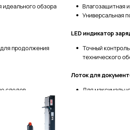
я идеального обзора
Влагозащитная и
Универсальная п
LED индикатор заря
 для продолжения
Точный контроль
технического о
Лоток для документ
ие следов.
Для максимально
и TANDEM