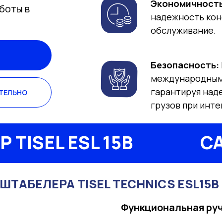
Экономичность
боты в
надежность кон
обслуживание.
Безопасность:
международным 
гарантируя над
ТЕЛЬНО
грузов при инте
TISEL ESL 15B
СА
ТАБЕЛЕРА TISEL TECHNICS ESL15B
Функциональная ру