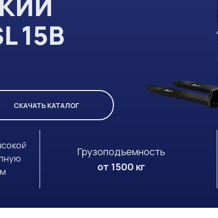
СКИЙ
L 15B
СКАЧАТЬ КАТАЛОГ
ысокой
Грузоподъемность
упную
от 1500 кг
ом