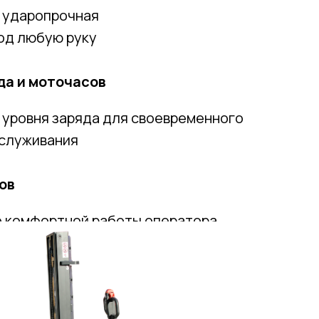
 ударопрочная
од любую руку
да и моточасов
 уровня заряда для своевременного
бслуживания
ов
 комфортной работы оператора