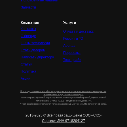
Поломоечные машины
Запчасти
Компания
Услуги
Контакты
Оплата и доставка
О бренде
Ремонт и ТО
Li-ION технологии
Аренда
Стать дилером
Перевозка
Написать директору
Тест-драйв
Статьи
Политика
Акции
Вся представленная на сайте информация, касающаяся технических характеристик,
наличия на складе, стоимости товаров,
носит информационный характер и не является публичной офертой, определяемой
положениями Статьи 437(2) Гражданского кодекса РФ.
* тест-драйв предоставляется только на самоходную технику. Не является офертой.
2013-2025 © Все права защищены ООО «СКО-
Сервис» ИНН 9718204127