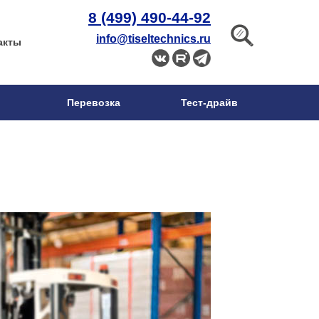
8 (499) 490-44-92
info@tiseltechnics.ru
акты
Перевозка
Тест-драйв