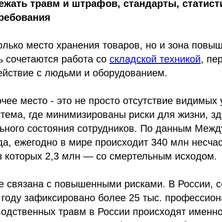
бежать травм и штрафов, стандарты, статист
ребования
только место хранения товаров, но и зона повы
ь сочетаются работа со
складской техникой
, п
ействие с людьми и оборудованием.
чее место - это не просто отсутствие видимых у
тема, где минимизированы риски для жизни, зд
ьного состояния сотрудников. По данным Меж
да, ежегодно в мире происходит 340 млн несча
з которых 2,3 млн — со смертельным исходом.
е связана с повышенными рисками. В России, с
3 году зафиксировано более 25 тыс. профессио
одственных травм в России происходят именно