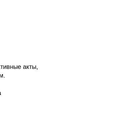
тивные акты,
м.
а