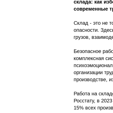
склада: как из
современные т
Склад - это не 
опасности. Здес
грузов, взаимод
Безопасное рабо
комплексная сис
психоэмоционал
организации тру
производстве, и
Работа на склад
Росстату, в 202
15% всех произв