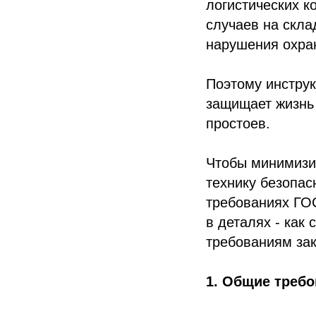
логистических к
случаев на скл
нарушения охран
Поэтому инструк
защищает жизнь 
простоев.
Чтобы минимизир
технику безопас
требованиях ГОС
в деталях - как
требованиям за
1. Общие требо