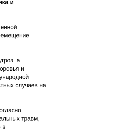
ика и
шенной
еремещение
гроз, а
оровья и
дународной
стных случаев на
огласно
нальных травм,
 в