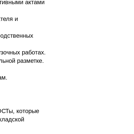
ативными актами
ателя и
водственных
узочных работах.
льной разметке.
ам.
ОСТы, которые
складской